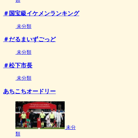
類
＃国宝級イケメンランキング
未分類
＃だるまいずごっど
未分類
＃松下市長
未分類
あちこちオードリー
未分
類