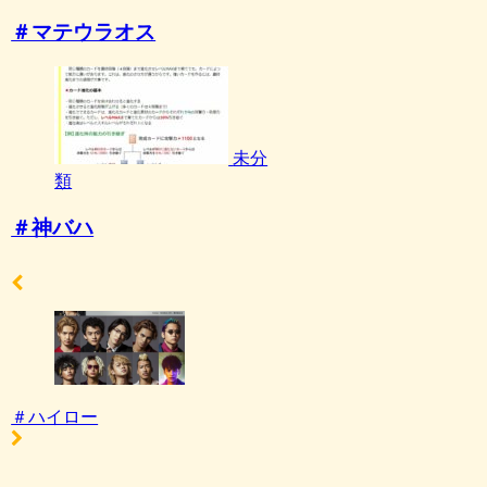
＃マテウラオス
未分
類
＃神バハ
＃ハイロー