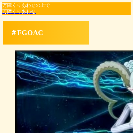
万障くりあわせの上で
万障くりあわせ
＃FGOAC