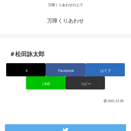
万障くりあわせの上で
万障くりあわせ
＃松田詠太郎
X
Facebook
はてブ
LINE
コピー
2021.12.28