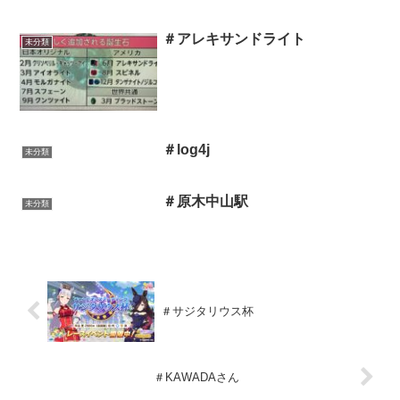
＃アレキサンドライト
未分類
＃log4j
未分類
＃原木中山駅
未分類
＃サジタリウス杯
＃KAWADAさん