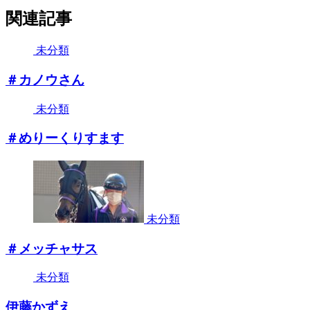
関連記事
未分類
＃カノウさん
未分類
＃めりーくりすます
未分類
＃メッチャサス
未分類
伊藤かずえ