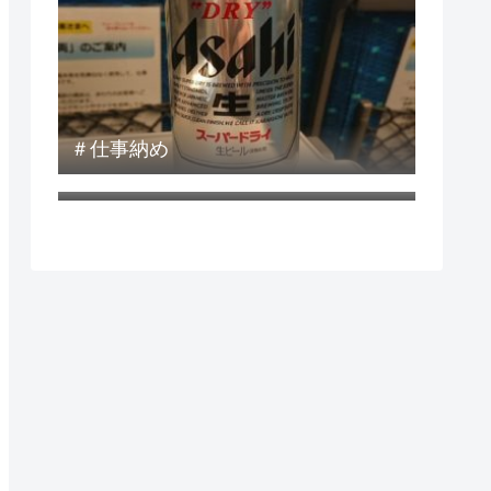
＃仕事納め
＃ダウ平均