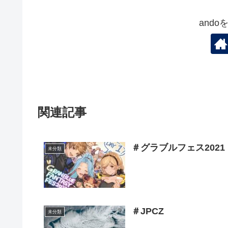
and
関連記事
＃グラブルフェス2021
未分類
＃JPCZ
未分類