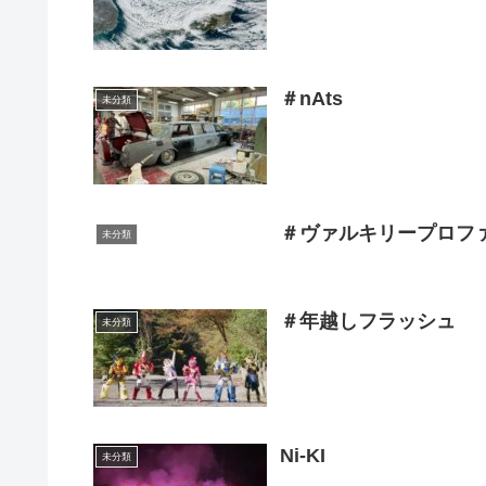
＃nAts
未分類
＃ヴァルキリープロフ
未分類
＃年越しフラッシュ
未分類
Ni-KI
未分類