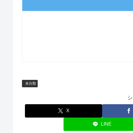
未分類
シ
X
LINE