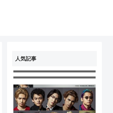
人気記事
＃マリオパーティ
＃きーちゃん