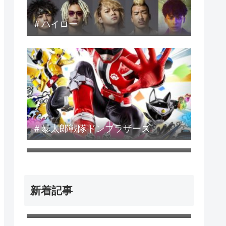
＃ハイロー
＃暴太郎戦隊ドンブラザーズ
＃ぱいぱいでか美
新着記事
戦力外通告