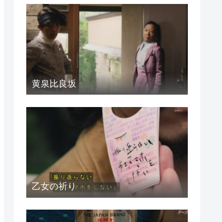
黄泉比良坂
乙女の祈り