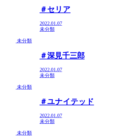
＃セリア
2022.01.07
未分類
未分類
＃深見千三郎
2022.01.07
未分類
未分類
＃ユナイテッド
2022.01.07
未分類
未分類