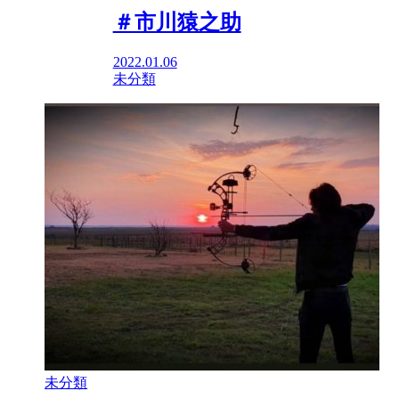
＃市川猿之助
2022.01.06
未分類
未分類