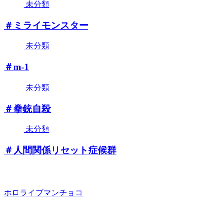
未分類
＃ミライモンスター
未分類
＃m-1
未分類
＃拳銃自殺
未分類
＃人間関係リセット症候群
ホロライブマンチョコ