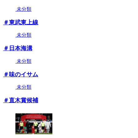
未分類
＃東武東上線
未分類
＃日本海溝
未分類
＃味のイサム
未分類
＃直木賞候補