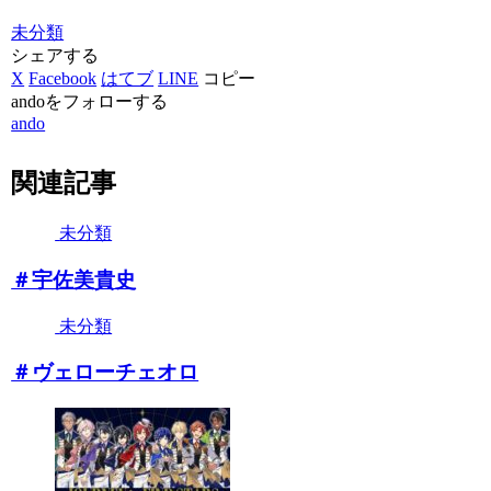
未分類
シェアする
X
Facebook
はてブ
LINE
コピー
andoをフォローする
ando
関連記事
未分類
＃宇佐美貴史
未分類
＃ヴェローチェオロ