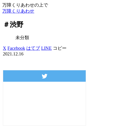
万障くりあわせの上で
万障くりあわせ
＃渋野
未分類
X
Facebook
はてブ
LINE
コピー
2021.12.16