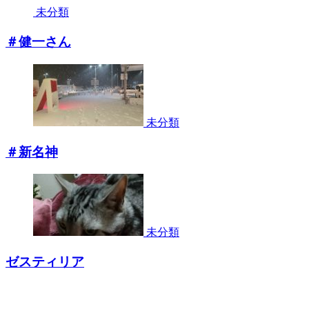
未分類
＃健一さん
未分類
＃新名神
未分類
ゼスティリア