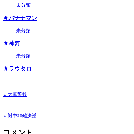
未分類
＃バナナマン
未分類
＃神河
未分類
＃ラウタロ
＃大雪警報
＃対中非難決議
コメント