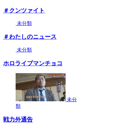
＃クンツァイト
未分類
＃わたしのニュース
未分類
ホロライブマンチョコ
未分
類
戦力外通告