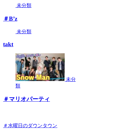
未分類
＃B’z
未分類
takt
未分
類
＃マリオパーティ
＃水曜日のダウンタウン