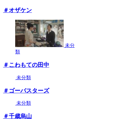
＃オザケン
未分
類
＃こわもての田中
未分類
＃ゴーバスターズ
未分類
＃千歳烏山