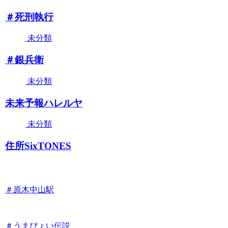
＃死刑執行
未分類
＃銀兵衛
未分類
未来予報ハレルヤ
未分類
住所SixTONES
＃原木中山駅
＃うまぴょい伝説